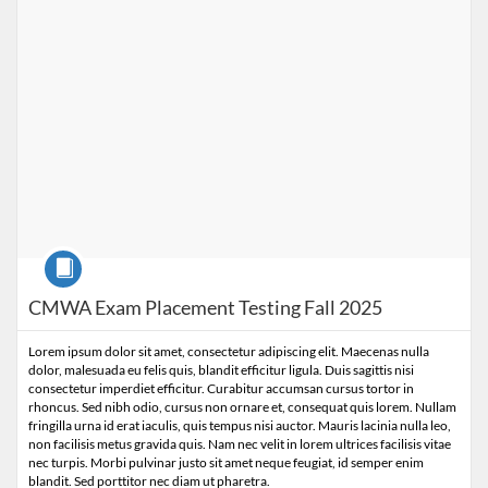
Course
CMWA Exam Placement Testing Fall 2025
Lorem ipsum dolor sit amet, consectetur adipiscing elit. Maecenas nulla
dolor, malesuada eu felis quis, blandit efficitur ligula. Duis sagittis nisi
consectetur imperdiet efficitur. Curabitur accumsan cursus tortor in
rhoncus. Sed nibh odio, cursus non ornare et, consequat quis lorem. Nullam
fringilla urna id erat iaculis, quis tempus nisi auctor. Mauris lacinia nulla leo,
non facilisis metus gravida quis. Nam nec velit in lorem ultrices facilisis vitae
nec turpis. Morbi pulvinar justo sit amet neque feugiat, id semper enim
blandit. Sed porttitor nec diam ut pharetra.